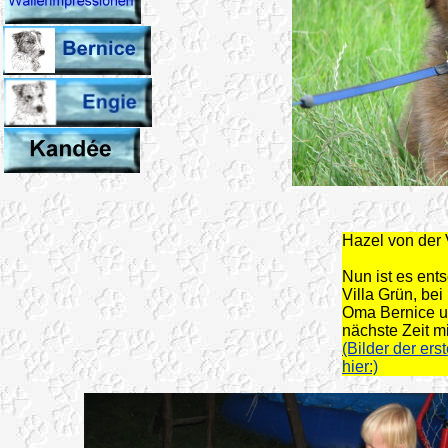
Hazel von der 
Nun ist es ents
Villa Grün, be
Oma Bernice un
nächste Zeit mit
(Bilder der er
hier:)