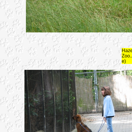
Haze
Zoo.
e)