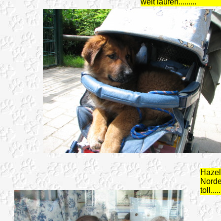
weit laufen.........
Hazel
Norde
toll.....